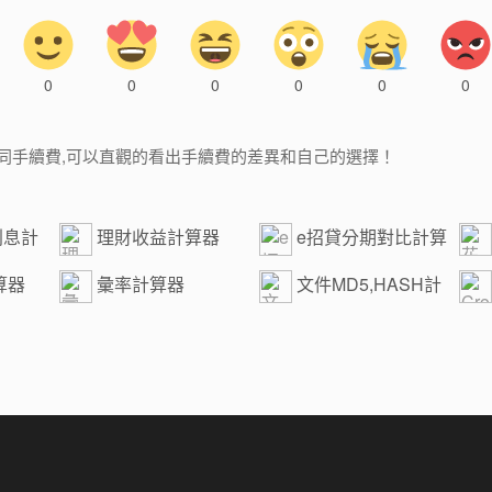
0
0
0
0
0
0
的不同手續費,可以直觀的看出手續費的差異和自己的選擇！
利息計
理財收益計算器
e招貸分期對比計算
器
算器
彙率計算器
文件MD5,HASH計
算
算