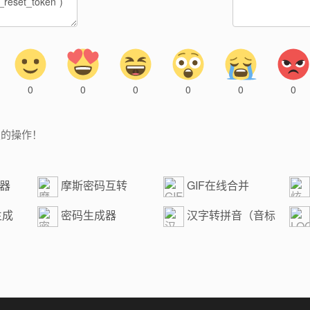
0
0
0
0
0
0
复的操作！
成器
摩斯密码互转
GIF在线合并
生成
密码生成器
汉字转拼音（音标
朗读）