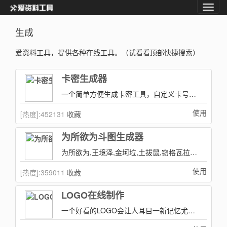
生成
爱资料工具，提供各种在线工具。（试看看顶部快捷搜索）
卡密生成器
一个简单方便生成卡密工具，自定义卡号前缀和卡密批量生成或转成SQL等等！
使用
[热度]:
452131
收藏
为所欲为斗图生成器
为所欲为,王境泽,金坷垃,土拔鼠,窃格瓦拉,大师兄,曾小贤答题,压力大爷
使用
[热度]:
359011
收藏
LOGO在线制作
一个好看的LOGO会让人耳目一新记忆尤深，有没有一个好的在线LOGO设计和生成的工具呢？当然是有的你需要LOGO在线制作大全来帮助你解决问！