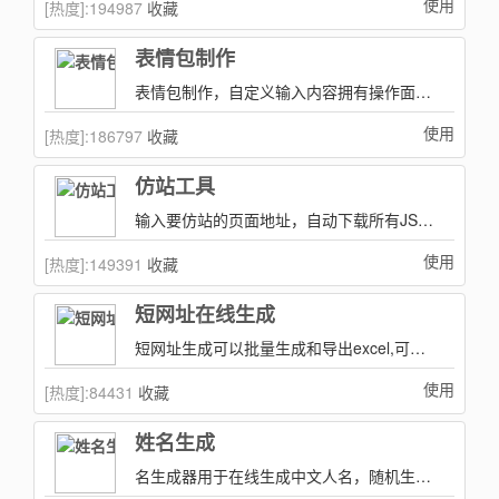
使用
[热度]:
194987
收藏
表情包制作
表情包制作，自定义输入内容拥有操作面板可供选择，拖拽文字到表情任意地方！
使用
[热度]:
186797
收藏
仿站工具
输入要仿站的页面地址，自动下载所有JS、CSS、Images等等静态文件并自动打包进行下载。
使用
[热度]:
149391
收藏
短网址在线生成
短网址生成可以批量生成和导出excel,可以生成多种短网址例如:新浪、百度等等
使用
[热度]:
84431
收藏
姓名生成
名生成器用于在线生成中文人名，随机生成姓氏与名字组合。