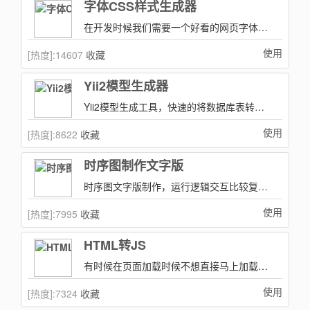
字体CSS样式生成器
在开发时候我们需要一个好看的网页字体，需要不断调整网页上预览才能看到最终效果，我们可以用这个小工具来快速筛选出我们需要的css效果！
使用
[热度]:
14607
收藏
Yii2模型生成器
Yii2模型生成工具，快速的将数据库表转成对应的模型用来解决重复操作~
使用
[热度]:
8622
收藏
时序图制作文字版
时序图文字版制作，运行逻辑交互比较复杂情况下，时序图和流程图是一个不错解释方式。
使用
[热度]:
7995
收藏
HTML转JS
有时候在页面加载时候不想直接马上加载某个html或js，这个时候可以使用此工具来将HTML转js来实现一点延迟加载功能！
使用
[热度]:
7324
收藏