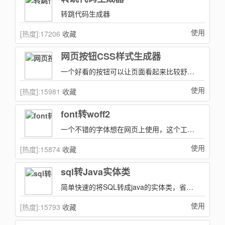
转跳代码生成器
使用
[热度]:
17206
收藏
网页按钮CSS样式生成器
一个好看的按钮可以让页面看起来比较舒服，我们可以使用按钮CSS样式生成器来生成一个我们需要的CSS样式!
使用
[热度]:
15981
收藏
font转woff2
一个不错的字体想在网页上使用，这个工具就实在方便多了~自动生成woff2字体以及对应实例文件！字体文件转在线网页字体
使用
[热度]:
15874
收藏
sql转Java实体类
简单快速的将SQL转成java的实体类，省去重复的操作！
使用
[热度]:
15793
收藏