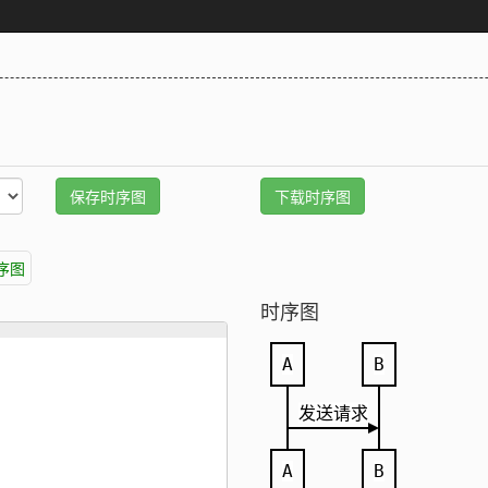
序图
时序图
A
B
发送请求
A
B