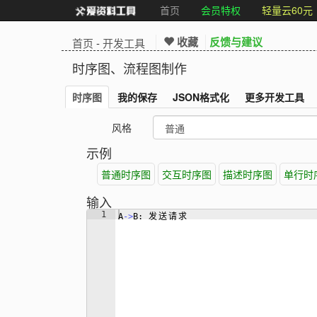
首页
会员特权
轻量云60元
收藏
反馈与建议
首页
-
开发工具
时序图、流程图制作
时序图
我的保存
JSON格式化
更多开发工具
风格
示例
普通时序图
交互时序图
描述时序图
单行时
输入
1
A
->
B: 
发
送
请
求