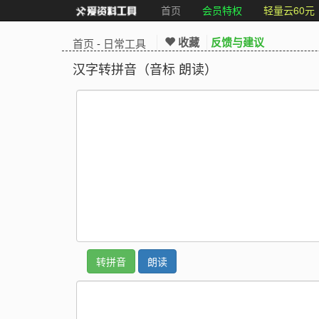
首页
会员特权
轻量云60元
收藏
反馈与建议
首页
-
日常工具
汉字转拼音（音标 朗读）