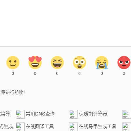
0
0
0
0
0
0
文章进行朗读！
位换算
常用DNS查询
保质期计算器
达式生成
在线翻译工具
在线马甲生成工具