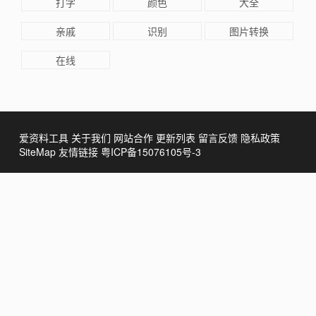
打字
颜色
大全
亲戚
识别
图片转换
在线
爱资料工具
关于我们
网站合作
更新列表
留言反馈
隐私政策
SiteMap
友情链接
粤ICP备15076105号-3