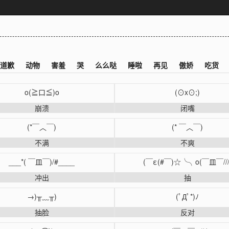
道歉
动物
害羞
哭
么么哒
睡啦
再见
傲娇
吃货
o(≧口≦)o
(⊙x⊙;)
崩溃
闭嘴
(*￣︿￣)
(* ￣︿￣)
不满
不爽
___*( ￣皿￣)/#____
(￣ε(#￣)☆╰╮o(￣皿￣///
冲出
抽
→)╥﹏╥)
(ﾟДﾟ*)ﾉ
抽脸
反对