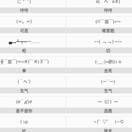
(；′⌒`)
o(￣ヘ￣o＃)
哼哼
哼哼
（＝。＝）
(///￣皿￣)○～
可恶
哪里跑
▄︻┻┳═一……
~~( ﹁ ﹁ ) ~~~
枪
切
(╬￣皿￣)＝○＃(￣＃)３￣)
(-__-)=@))> o
拳
去死
（｀へ´）
(ー`´ー)
生气
生气
(σ｀д′)σ
～（□`）～
是不是你
逃跑
( >ρ
ヽ(゜▽゜ )－C
吐
拖走