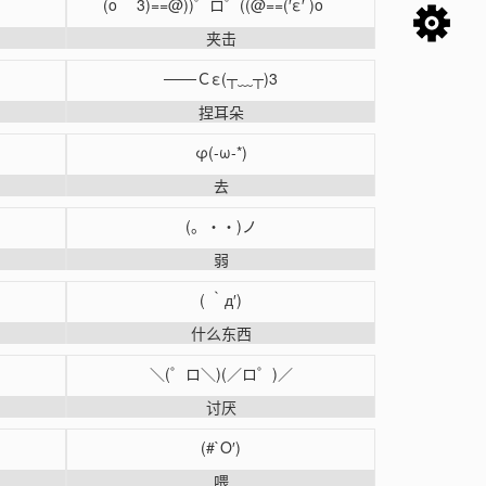
(o ￣3)==@))゜ロ゜((@==(′ε′ )o
夹击
───Ｃε(┬﹏┬)3
捏耳朵
φ(-ω-*)
去
(。・・)ノ
弱
( ｀д′)
什么东西
＼(゜ロ＼)(／ロ゜)／
讨厌
(#`O′)
喂