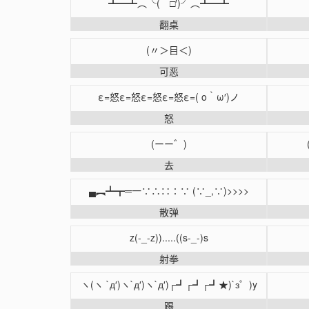
┻━┻︵╰(‵□′)╯︵┻━┻
翻桌
(〃＞目＜)
可恶
ε=怒ε=怒ε=怒ε=怒ε=( o｀ω′)ノ
怒
(ーー゛)
去
▄︻┻┳═一∵∴∷∶∵ (∵_,∵)>>>>
散弹
z(-_-z)).....((s-_-)s
射拳
ヽ(ヽ `д′)ヽ`д′)ヽ`д′)┌┛┌┛┌┛★)`з゜)y
踢