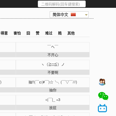
简体中文
得意
害怕
囧
赞
难过
贱
其他
￣へ￣
不开心
ヽ（≧□≦）ノ
不要啊
)
抽!!(￣ε(#￣)☆╰╮(￣▽￣///)
抽你
○|￣|_ =3
放屁