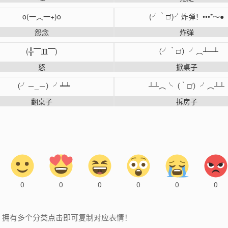
o(一︿一+)o
(╯‵□′)╯炸弹！•••*～●
怨念
炸弹
(╬▔皿▔)
（╯‵□′）╯︵┴─┴
怒
掀桌子
（╯－_－）╯╧╧
┴┴︵╰（‵□′）╯︵┴┴
翻桌子
拆房子
0
0
0
0
0
0
，拥有多个分类点击即可复制对应表情！