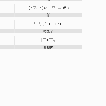
ˋ( ° ▽、° ) (o(￣▽￣///(斩!!)
斩
┴─┴︵╰（‵□′╰）
掀桌子
(╬￣皿￣)凸
鄙视你