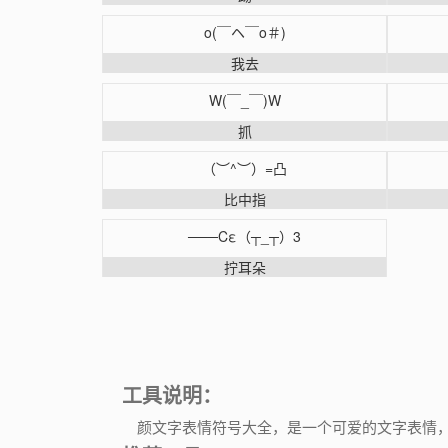
o(￣ヘ￣o＃)
我去
W(￣_￣)W
抓
（︶^︶）=凸
比中指
───Cε（┬_┬）3
拧耳朵
工具说明：
颜文字表情符号大全，是一个可爱的文字表情