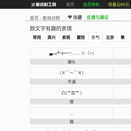
首页
会员特权
轻量云60元
收藏
反馈与建议
首页
-
查询对照
颜文字有趣的表情
常用
高兴
卖萌
震惊
生气
无奈
晕
▄︻┻┳═一…… ☆（>○
爆头
（＃￣～￣＃）
不满
凸(艹皿艹 )
擦
_
踹