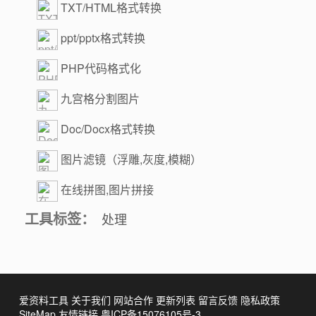
TXT/HTML格式转换
ppt/pptx格式转换
PHP代码格式化
九宫格分割图片
Doc/Docx格式转换
图片滤镜（浮雕,灰度,模糊）
在线拼图,图片拼接
工具标签：
处理
爱资料工具
关于我们
网站合作
更新列表
留言反馈
隐私政策
SiteMap
友情链接
粤ICP备15076105号-3