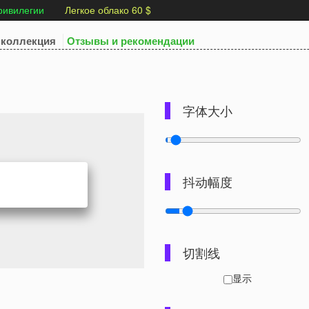
ривилегии
Легкое облако 60 $
коллекция
Отзывы и рекомендации
字体大小
抖动幅度
切割线
显示