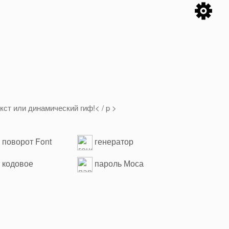
ст или динамический гиф!< / p >
поворот Font
генератор
F2
выражений Crontab
кодовое
пароль Моса
мовое устройство
повернул друг другу