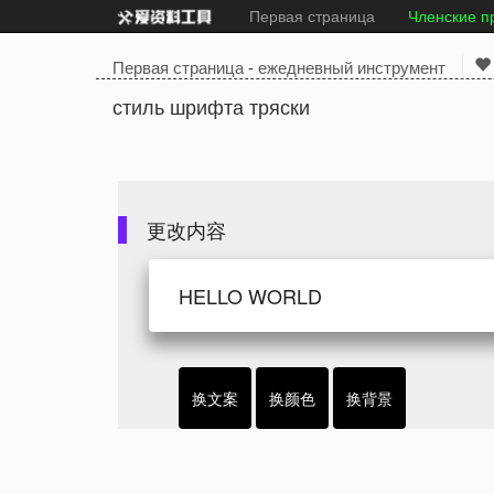
Первая страница
Членские п
Первая страница
-
ежедневный инструмент
стиль шрифта тряски
更改内容
换文案
换颜色
换背景