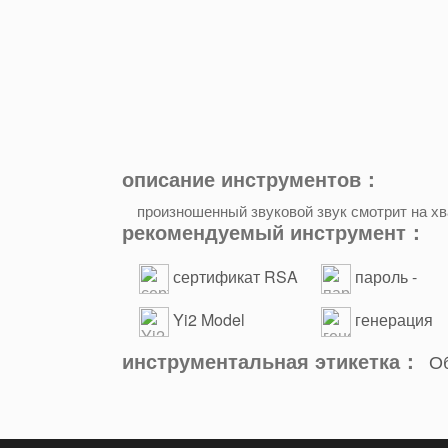
описание инструментов：
произношенный звуковой звук смотрит на хва
рекомендуемый инструмент：
сертификат RSA
пароль -
онлайн - генерация
генератор
Yi2 Model
генерация
онлайн
случайных строк
инструментальная этикетка：
О