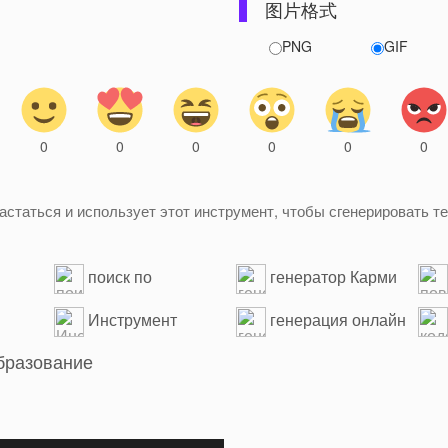
图片格式
PNG
GIF
0
0
0
0
0
0
статься и использует этот инструмент, чтобы сгенерировать тек
поиск по
генератор Карми
правилам Yii2
Wo
Инструмент
генерация онлайн
генерации случайных
фор
бразование
чисел