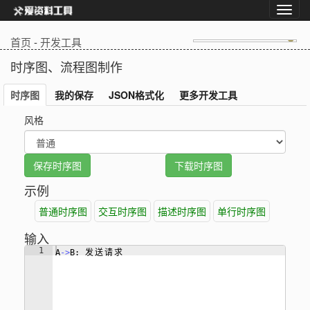
首页
-
开发工具
时序图、流程图制作
时序图
我的保存
JSON格式化
更多开发工具
风格
示例
普通时序图
交互时序图
描述时序图
单行时序图
输入
1
A
->
B: 
发
送
请
求