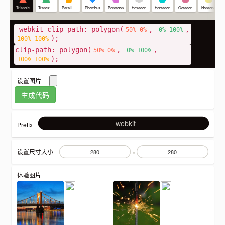
Triangle
Trapezoid
Parallelogram
Rhombus
Pentagon
Hexagon
Heptagon
Octagon
Nonagon
-webkit-clip-path:
polygon(
,
,
50% 0%
0% 100%
)
;
100% 100%
clip-path:
polygon(
,
,
50% 0%
0% 100%
)
;
100% 100%
设置图片
webkit
Prefix
设置尺寸大小
×
体验图片