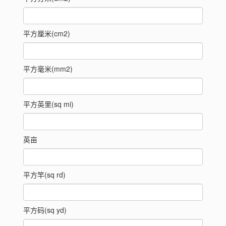
平方厘米(cm2)
平方毫米(mm2)
平方英里(sq mi)
英亩
平方竿(sq rd)
平方码(sq yd)