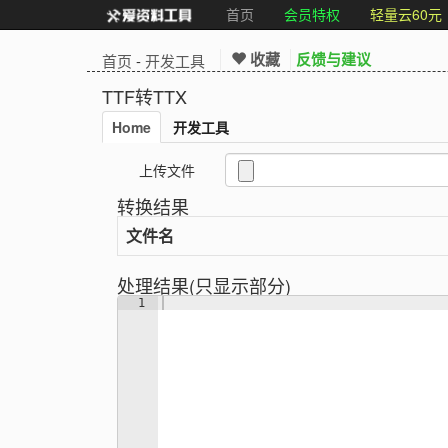
首页
会员特权
轻量云60元
收藏
反馈与建议
首页
-
开发工具
TTF转TTX
Home
开发工具
上传文件
转换结果
文件名
处理结果(只显示部分)
1