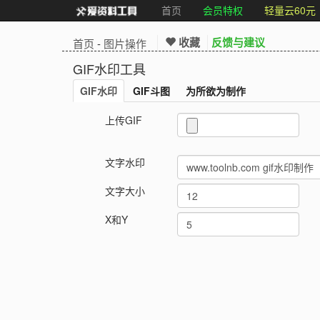
首页
会员特权
轻量云60元
收藏
反馈与建议
首页
-
图片操作
GIF水印工具
GIF水印
GIF斗图
为所欲为制作
上传GIF
文字水印
文字大小
X和Y