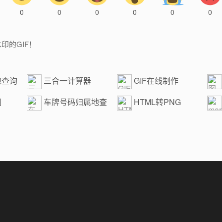
0
0
0
0
0
0
印的GIF！
地查询
三合一计算器
GIF在线制作
图
车牌号码归属地查
HTML转PNG
询