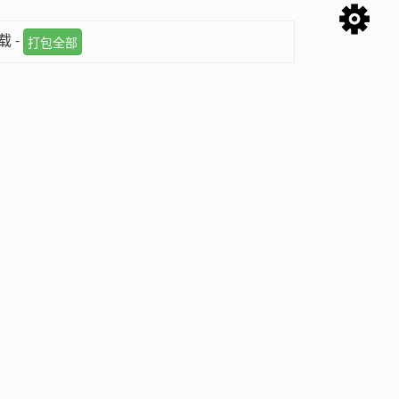
载 -
打包全部