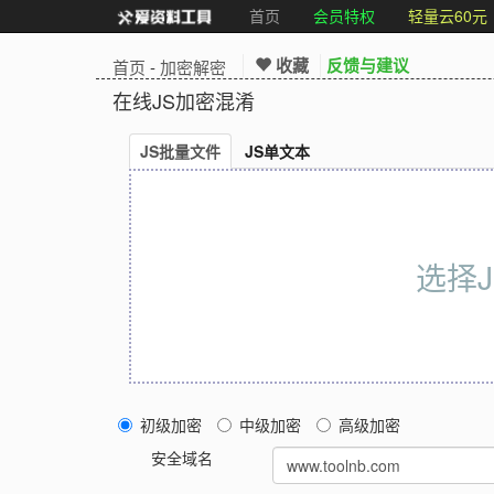
首页
会员特权
轻量云60元
收藏
反馈与建议
首页
-
加密解密
在线JS加密混淆
JS批量文件
JS单文本
选择
初级加密
中级加密
高级加密
安全域名