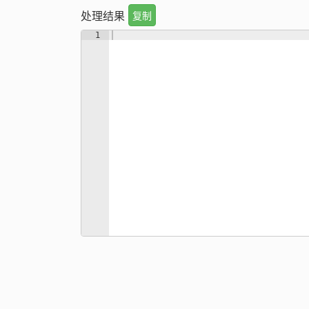
处理结果
复制
1