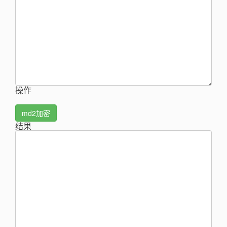
操作
md2加密
结果