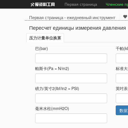
Первая страница
Членские п
Первая страница
-
ежедневный инструмент
Пересчет единицы измерения давления
压力计量单位换算
巴(bar)
千帕(k
帕斯卡(Pa = N/m2)
标准大气
磅力/英寸2(lbf/in2 = PSI)
英吋汞柱
毫米水柱(mmH2O)