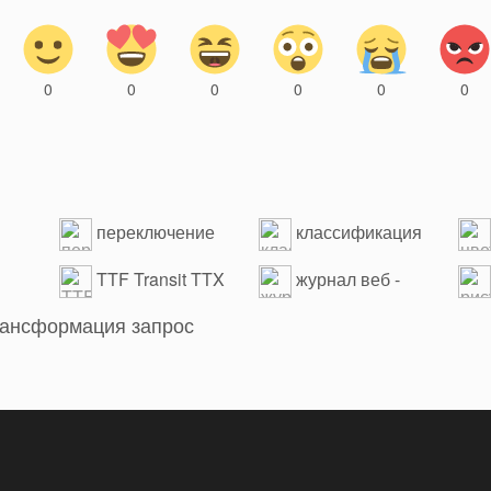
0
0
0
0
0
0
переключение
классификация
кодирования файлов
товарных знаков
код 
TTF Transit TTX
журнал веб -
сайта анализ пауков
рас
рансформация
запрос
опо
опо