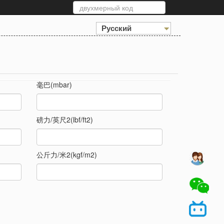
Русский
毫巴(mbar)
磅力/英尺2(lbf/ft2)
公斤力/米2(kgf/m2)