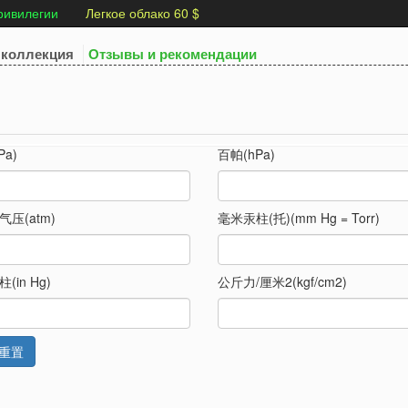
ривилегии
Легкое облако 60 $
коллекция
Отзывы и рекомендации
Pa)
百帕(hPa)
压(atm)
毫米汞柱(托)(mm Hg = Torr)
(in Hg)
公斤力/厘米2(kgf/cm2)