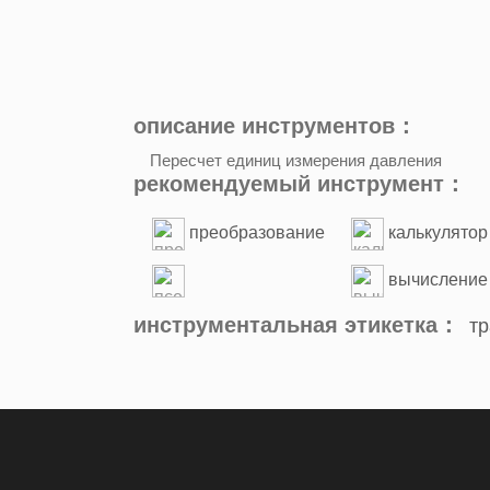
описание инструментов：
Пересчет единиц измерения давления
рекомендуемый инструмент：
преобразование
калькулятор
кодировки Base32
отношения к
вычисление
родственникам
псевдостатическое
значений BMI
инструментальная этикетка：
т
преобразование