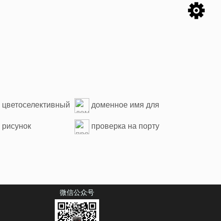
цветоселективный
доменное имя для
Color
проверки
рисунок
проверка на порту
безопасности
познавания
перехвата
знавания
знавания
微信公众号