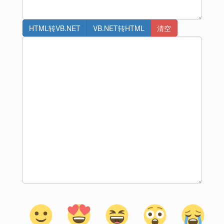
HTML转VB.NET
VB.NET转HTML
清空