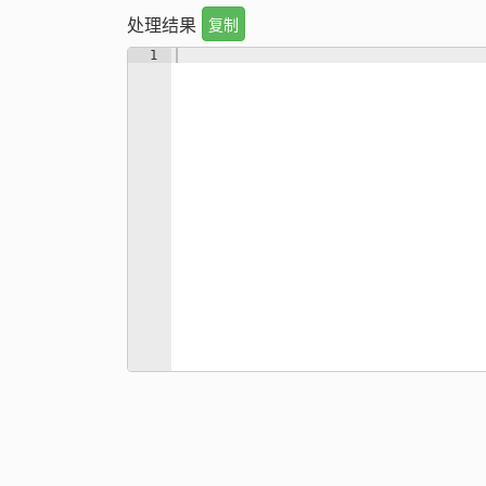
处理结果
复制
1