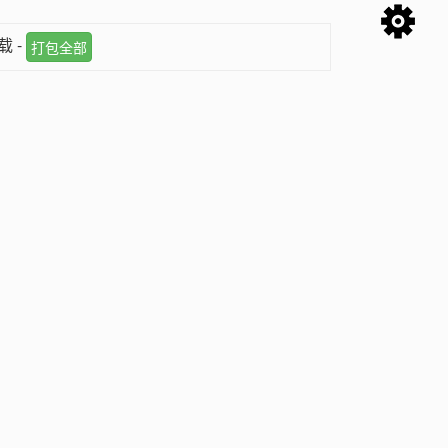
载 -
打包全部