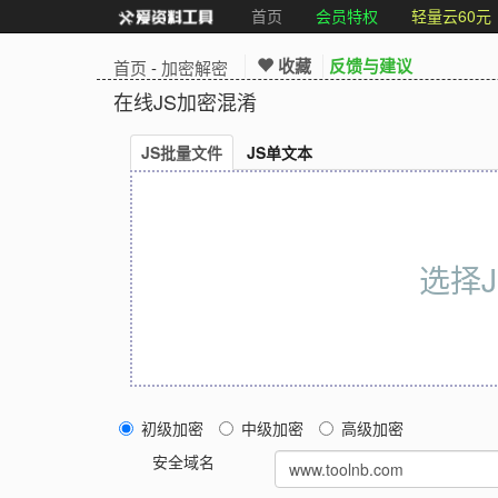
首页
会员特权
轻量云60元
收藏
反馈与建议
首页
-
加密解密
在线JS加密混淆
JS批量文件
JS单文本
选择
初级加密
中级加密
高级加密
安全域名