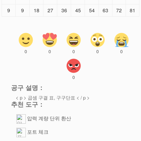
9
9
18
27
36
45
54
63
72
81
0
0
0
0
0
0
공구 설명：
< p > 곱셈 구결 표, 구구단표 < / p >
추천 도구：
압력 계량 단위 환산
포트 체크