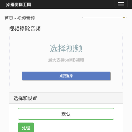
首页
-
视频音频
视频移除音频
选择视频
最大支持50MB视频
点我选择
选择和设置
默认
处理