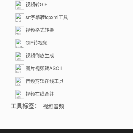
视频转GIF
srt字幕转fcpxml工具
视频格式转换
GIF转视频
视频倒放生成
图片视频转ASCII
音频剪辑在线工具
视频在线合并
工具标签：
视频音频