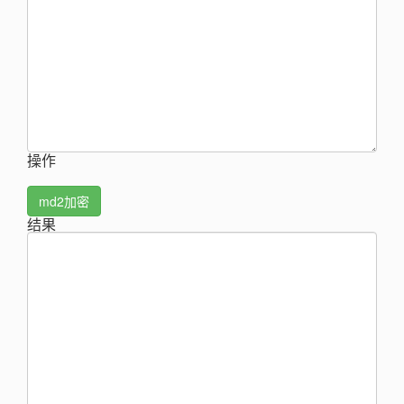
操作
md2加密
结果