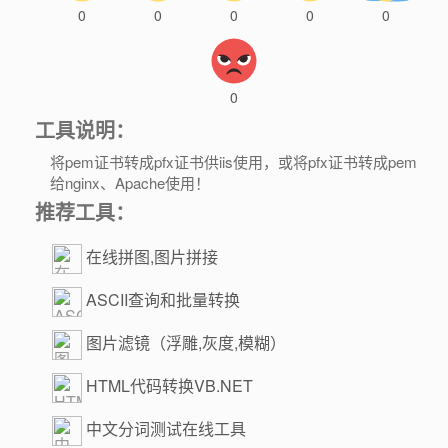
0
0
0
0
0
0
工具说明：
将pem证书转成pfx证书供iis使用，或将pfx证书转成pem
给nginx、Apache使用！
推荐工具：
在线拼图,图片拼接
ASCII查询和批量转换
图片滤镜（浮雕,灰度,模糊）
HTML代码转换VB.NET
中文分词测试在线工具