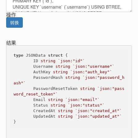
操作
转换
结果
type
 JSONData 
struct
 {

	ID 
string
`json:"id"`
	Username 
string
`json:"username"`
	AuthKey 
string
`json:"auth_key"`
	PasswordHash 
string
`json:"password_h
ash"`

	PasswordResetToken 
string
`json:"pass
word_reset_token"`

	Email 
string
`json:"email"`
	Status 
string
`json:"status"`
	CreatedAt 
string
`json:"created_at"`
	UpdatedAt 
string
`json:"updated_at"`
}