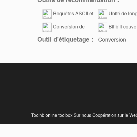
Requêtes ASCII et
Unité de lon
conversion de volume
Conversion de
Bilibili couve
code Unicode
Outil d'étiquetage：
Conversion
Toolnb online toolbox
Sur nous
Coopération sur le We