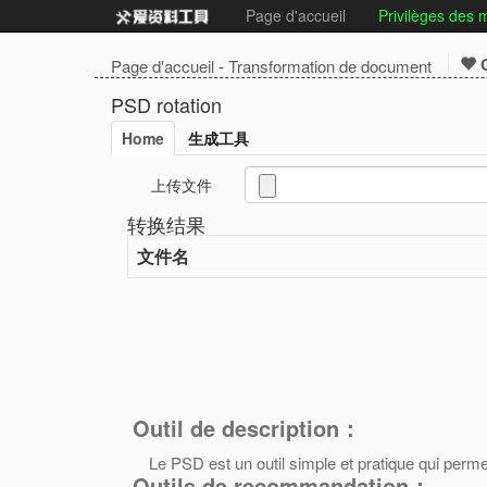
Page d'accueil
Privilèges des
C
Page d'accueil
-
Transformation de document
PSD rotation
Home
生成工具
上传文件
转换结果
文件名
Outil de description：
Le PSD est un outil simple et pratique qui perme
Outils de recommandation：