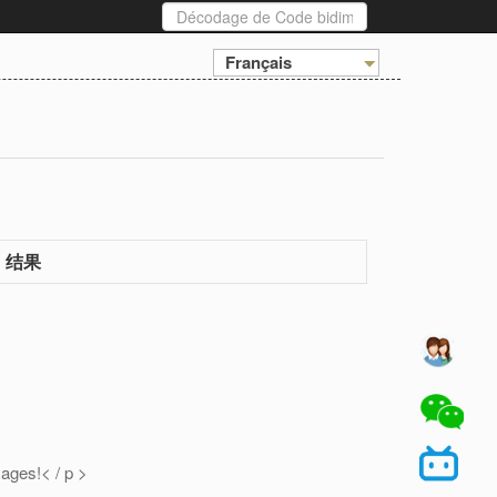
Français
结果
mages!< / p >