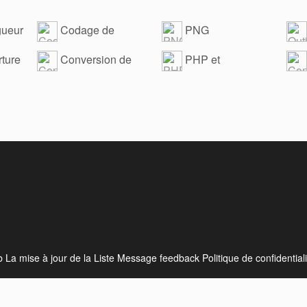
gueur
Codage de
PNG
conversion de fichier
de 
rture
Conversion de
PHP et
formatage
désérialisent
Cod
b
La mise à jour de la Liste
Message feedback
Politique de confidential