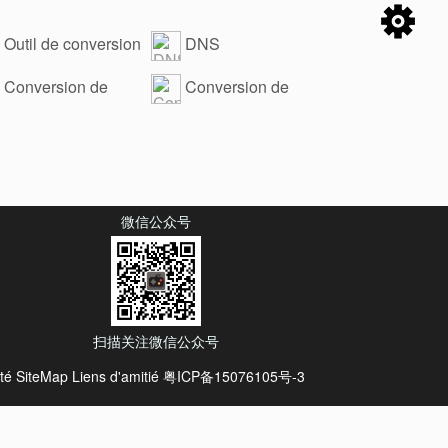
Outil de conversion
DNS
scv
Conversion de
Conversion de
e base32
code HTML vb.net
微信公众号
扫描关注微信公众号
ité
SiteMap
Liens d'amitié
粤ICP备15076105号-3