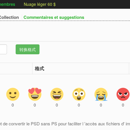
 membres
Nuage léger 60 $
ollection
Commentaires et suggestions
格式
0
0
0
0
0
0
t de convertir le PSD sans PS pour faciliter l 'accès aux fichiers d' i