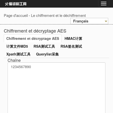
Page d'accueil
-
Le chiffrement et le déchiffrement
Français
Chiffrement et décryptage AES
Chiffrement et décryptage AES
HMAC计算
计算文件MD5
RSA测试工具
RSA签名测试
Xpath测试工具
Querylist采集
Chaîne