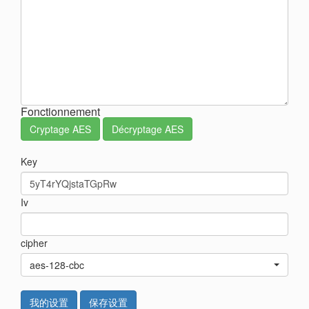
Fonctionnement
Cryptage AES
Décryptage AES
Key
Iv
cipher
aes-128-cbc
我的设置
保存设置