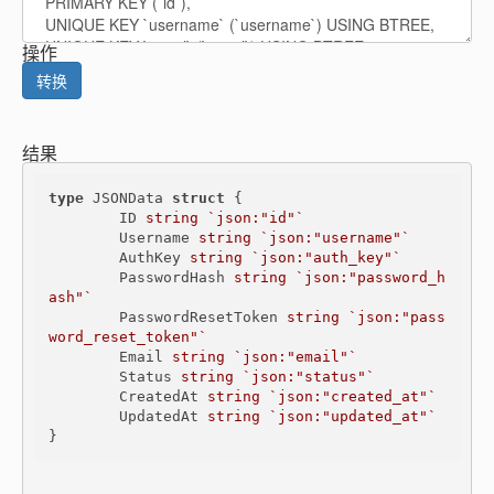
操作
转换
结果
type
 JSONData 
struct
 {

	ID 
string
`json:"id"`
	Username 
string
`json:"username"`
	AuthKey 
string
`json:"auth_key"`
	PasswordHash 
string
`json:"password_h
ash"`

	PasswordResetToken 
string
`json:"pass
word_reset_token"`

	Email 
string
`json:"email"`
	Status 
string
`json:"status"`
	CreatedAt 
string
`json:"created_at"`
	UpdatedAt 
string
`json:"updated_at"`
}