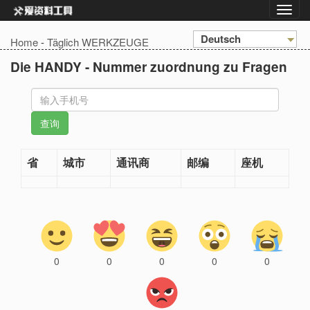
Deutsch
Home
-
Täglich WERKZEUGE
Die HANDY - Nummer zuordnung zu Fragen
省
城市
通讯商
邮编
座机
0
0
0
0
0