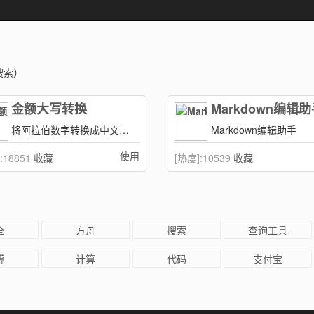
搜索）
金额大写转换
Markdown编辑
将阿拉伯数字转换成中文大写，数字转大写,阿拉伯数字转大写。
Markdown编辑助手
使用
:
18851
收藏
[热度]:
10539
收藏
全
方舟
搜索
查询工具
博
计算
代码
支付宝