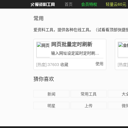
首页
会员特权
轻量云60元
常用
爱资料工具，提供各种在线工具。（试看看顶部快捷
网页批量定时刷新
输入网址设定延时定时刷新当前页面，在线网页批量刷新工具。
使用
[热度]:
37603
收藏
[热度]
猜你喜欢
新闻
常用工具
大
明星
上传
微